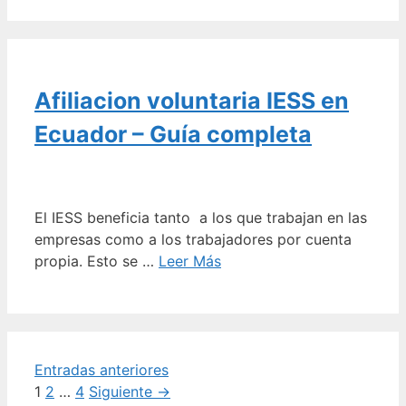
Afiliacion voluntaria IESS en
Ecuador – Guía completa
El IESS beneficia tanto a los que trabajan en las
empresas como a los trabajadores por cuenta
propia. Esto se …
Leer Más
Navegación
Entradas anteriores
de
Página
Página
Página
1
2
…
4
Siguiente
→